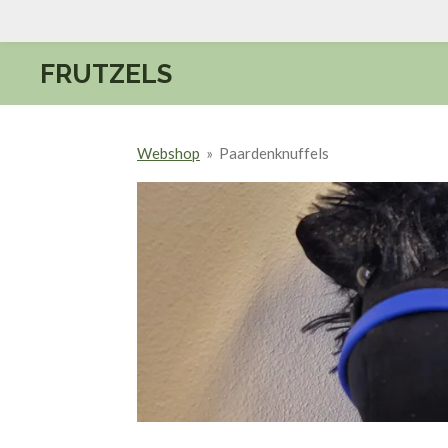
Ga
direct
FRUTZELS
naar
de
hoofdinhoud
Webshop
»
Paardenknuffels