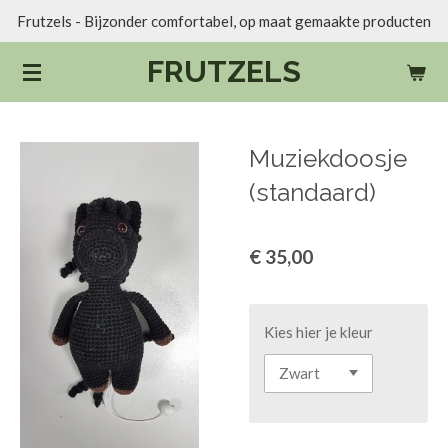
Frutzels - Bijzonder comfortabel, op maat gemaakte producten
Ga
direct
FRUTZELS
naar
de
hoofdinhoud
Muziekdoosje
(standaard)
€ 35,00
Kies hier je kleur