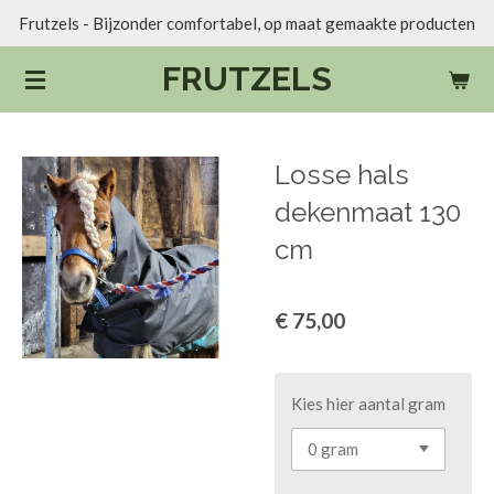
Frutzels - Bijzonder comfortabel, op maat gemaakte producten
Ga
direct
FRUTZELS
naar
de
hoofdinhoud
Losse hals
dekenmaat 130
cm
€ 75,00
Kies hier aantal gram