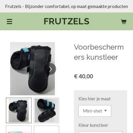
Frutzels - Bijzonder comfortabel, op maat gemaakte producten
Ga
direct
FRUTZELS
naar
de
hoofdinhoud
Voorbescherm
ers kunstleer
€ 40,00
Kies hier je maat
Kleur kunstleer