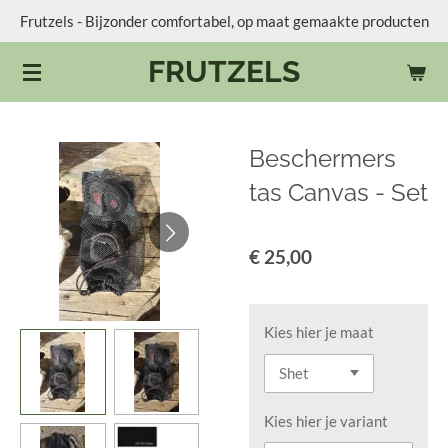
Frutzels - Bijzonder comfortabel, op maat gemaakte producten
Ga
direct
FRUTZELS
naar
de
hoofdinhoud
Beschermers
tas Canvas - Set
€ 25,00
Kies hier je maat
Kies hier je variant