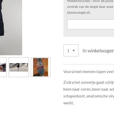
Meetinstructies : Voor de juist
omtrek van de singel daar waar 
binnensingel zit.
In winkelwage
Vooral met mennen lopen veel
Zodra het zonnetje gaat schij
been naar voren, been naar ach
schapenbont, anatomische sing
werkt.