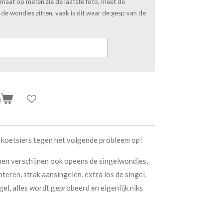
e maat op meten zie de laatste foto, meet de
de wondjes zitten, vaak is dit waar de gesp van de
n
 koetsiers tegen het volgende probleem op!
nen verschijnen ook opeens de singelwondjes,
teren, strak aansingelen, extra los de singel,
el, alles wordt geprobeerd en eigenlijk niks