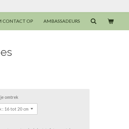
M CONTACT OP
AMBASSADEURS
jes
 je omtrek