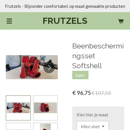
Frutzels - Bijzonder comfortabel, op maat gemaakte producten
Ga
direct
FRUTZELS
naar
de
hoofdinhoud
Beenbeschermi
ngsset
Softshell
Sale!
€ 96,75
€ 107,50
Kies hier je maat