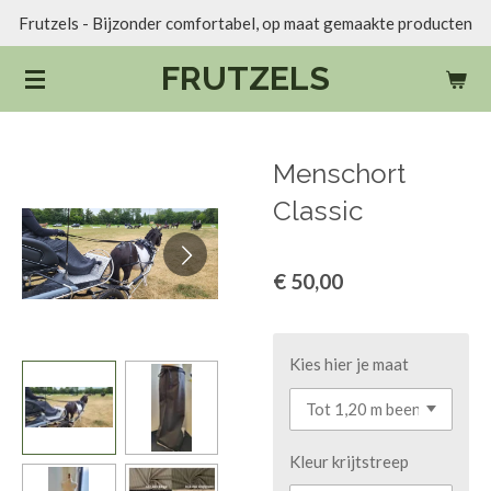
Frutzels - Bijzonder comfortabel, op maat gemaakte producten
Ga
direct
FRUTZELS
naar
de
hoofdinhoud
Menschort
Classic
€ 50,00
Kies hier je maat
Kleur krijtstreep