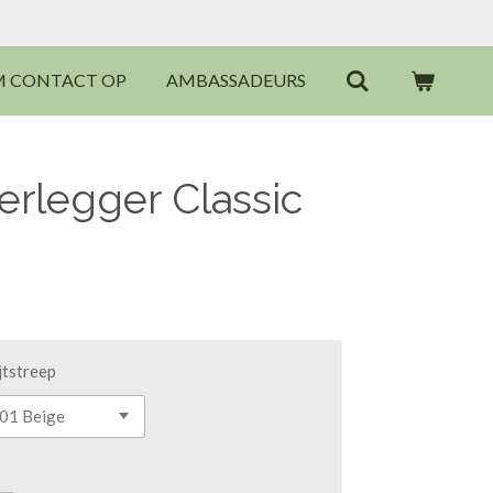
M CONTACT OP
AMBASSADEURS
erlegger Classic
ijtstreep