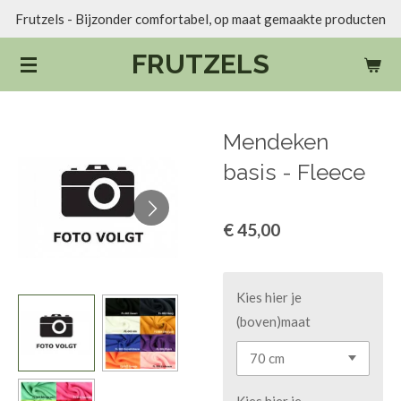
Frutzels - Bijzonder comfortabel, op maat gemaakte producten
Ga
direct
FRUTZELS
naar
de
hoofdinhoud
Mendeken
basis - Fleece
€ 45,00
Kies hier je
(boven)maat
Kies hier je