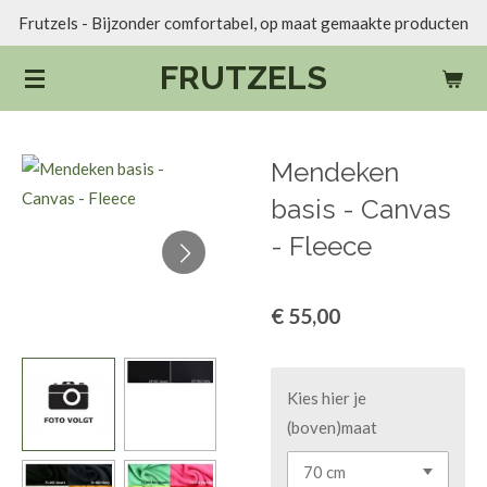
Frutzels - Bijzonder comfortabel, op maat gemaakte producten
Ga
direct
FRUTZELS
naar
de
hoofdinhoud
Mendeken
basis - Canvas
- Fleece
€ 55,00
Kies hier je
(boven)maat