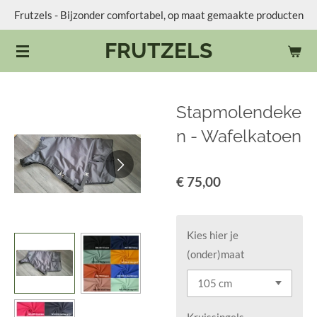
Frutzels - Bijzonder comfortabel, op maat gemaakte producten
Ga
direct
FRUTZELS
naar
de
hoofdinhoud
Stapmolendeke
n - Wafelkatoen
€ 75,00
Kies hier je
(onder)maat
Kruissingels